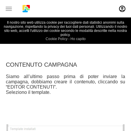
Il nostro sito web utilizza cookie per raccogliere dati statistici anonimi sulla
ANM22 Mail
|
Guida
navigazione, rispettando la privacy dei tuoi dati personali. Utilizzando il nostro
sito web, accetti l'utilizzo dei cookie secondo le modalità descritte nella nostra
policy.
Cookie Policy
-
Ho capito
CONTENUTO CAMPAGNA
Siamo all’ultimo passo prima di poter inviare la
campagna, dobbiamo creare il contenuto, cliccando su
“EDITOR CONTENUTI”.
Seleziono il template.