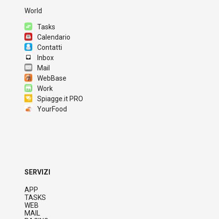
World
Tasks
Calendario
Contatti
Inbox
Mail
WebBase
Work
Spiagge.it PRO
YourFood
SERVIZI
APP
TASKS
WEB
MAIL