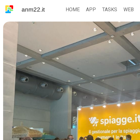
anm22.it
HOME
APP
TASKS
WEB
16-10-2021