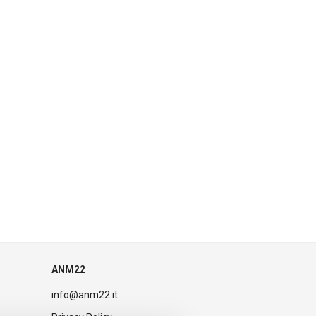
ANM22
info@anm22.it