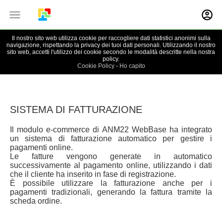
Il nostro sito web utilizza cookie per raccogliere dati statistici anonimi sulla
ANM22 WebBase
E-Commerce |
Guida
navigazione, rispettando la privacy dei tuoi dati personali. Utilizzando il nostro
sito web, accetti l'utilizzo dei cookie secondo le modalità descritte nella nostra
policy.
Cookie Policy
-
Ho capito
SISTEMA DI FATTURAZIONE
Il modulo e-commerce di ANM22 WebBase ha integrato
un sistema di fatturazione automatico per gestire i
pagamenti online.
Le fatture vengono generate in automatico
successivamente al pagamento online, utilizzando i dati
che il cliente ha inserito in fase di registrazione.
È possibile utilizzare la fatturazione anche per i
pagamenti tradizionali, generando la fattura tramite la
scheda ordine.