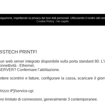
avigazione, rispettando la privacy dei tuoi dati personali. Utilizzando il nostro sito we
Cookie Policy
-
Ho capito
ISTECH PRINTF!
 un web server integrato disponibile sulla porta standard 80. L
nettività - Ethernet.
ERVER? Confermare l’abilitazione.
ttere scontrini e fatture, configurare la cassa, scaricare il giorna
dirizzo IP]/service.cgi.
ero limitato di connessioni, generalmente 3 contemporanee.