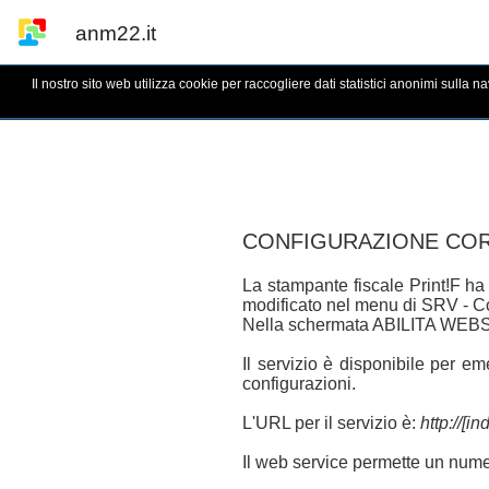
anm22.it
Il nostro sito web utilizza cookie per raccogliere dati statistici anonimi sulla n
ANM22 YourBeach
|
Guida
CONFIGURAZIONE COR
La stampante fiscale Print!F ha
modificato nel menu di SRV - Con
Nella schermata ABILITA WEBS
Il servizio è disponibile per eme
configurazioni.
L'URL per il servizio è:
http://[in
Il web service permette un num